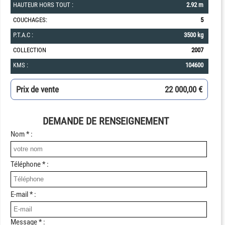
HAUTEUR HORS TOUT :
2.92 m
COUCHAGES:
5
P.T.A.C :
3500 kg
COLLECTION
2007
KMS :
104600
Prix de vente
22 000,00 €
DEMANDE DE RENSEIGNEMENT
Nom * :
Téléphone * :
E-mail * :
Message * :