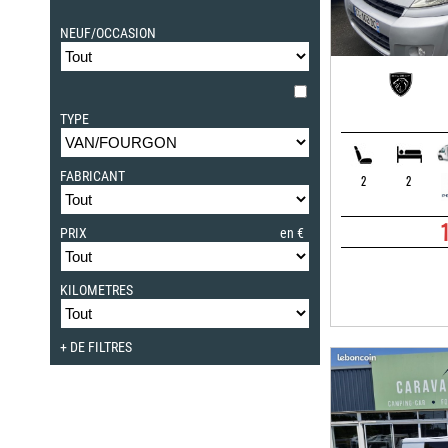
NEUF/OCCASION
DESTOCKAGE UNIQUEMENT
TYPE
FABRICANT
2
2
PRIX
en €
KILOMETRES
+ DE FILTRES