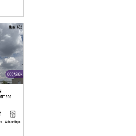
Num : 652
OCCASION
N
REET 600
 m
Automatique