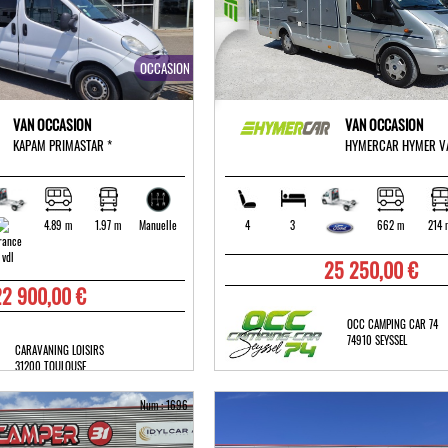
OCCASION
VAN OCCASION
VAN OCCASION
KAPAM PRIMASTAR *
HYMERCAR HYMER V
4.89 m
1.97 m
4
3
662 m
214 
Manuelle
25 250,00 €
22 900,00 €
OCC CAMPING CAR 74
74910 SEYSSEL
CARAVANING LOISIRS
31200 TOULOUSE
Num : 1696