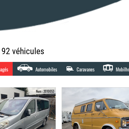
1192 véhicules
nagés
Automobiles
Caravanes
Mobilh
Num : 2010053