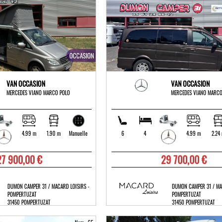
OCCASION
VAN OCCASION
VAN OCCASION
MERCEDES VIANO MARCO POLO
MERCEDES VIANO MARCO
4.99 m
1.90 m
6
4
4.99 m
2.24
Manuelle
27 900,00 €
29 700,00 €
DUMON CAMPER 31 / MACARD LOISIRS -
DUMON CAMPER 31 / MA
POMPERTUZAT
POMPERTUZAT
31450 POMPERTUZAT
31450 POMPERTUZAT