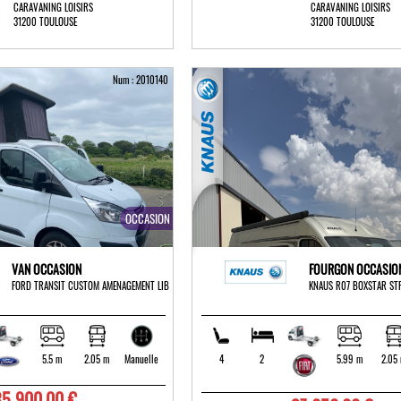
CARAVANING LOISIRS
CARAVANING LOISIRS
31200 TOULOUSE
31200 TOULOUSE
Num : 2010140
OCCASION
VAN OCCASION
FOURGON OCCASIO
FORD TRANSIT CUSTOM AMENAGEMENT LIB
KNAUS R07 BOXSTAR ST
5.5 m
2.05 m
4
2
5.99 m
2.05
Manuelle
35 900,00 €