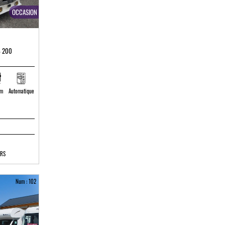
OCCASION
 200
 m
Automatique
ARS
Num : 102