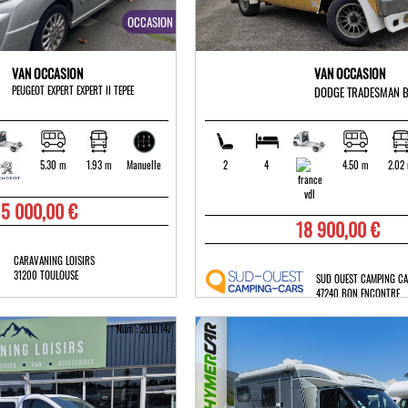
OCCASION
VAN OCCASION
VAN OCCASION
PEUGEOT EXPERT EXPERT II TEPEE
DODGE TRADESMAN B
5.30 m
1.93 m
2
4
4.50 m
2.02
Manuelle
15 000,00 €
18 900,00 €
CARAVANING LOISIRS
31200 TOULOUSE
SUD OUEST CAMPING C
47240 BON ENCONTRE
Num : 2010147