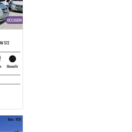
OCCASION
AN 572
m
Manuelle
Num : 1931