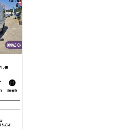
Num : 823
OCCASION
N 540
 m
Manuelle
CAR
R SIAGNE