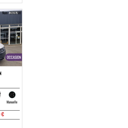
Num : 2009768
OCCASION
N
Manuelle
 €