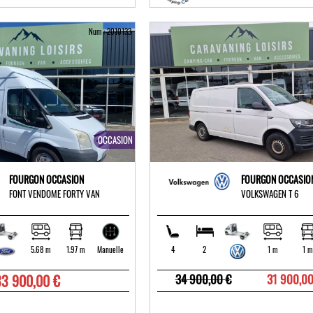
Num : 2010133
OCCASION
FOURGON OCCASION
FOURGON OCCASIO
FONT VENDOME FORTY VAN
VOLKSWAGEN T 6
5.68 m
1.97 m
4
2
1 m
1 m
Manuelle
33 900,00 €
34 900,00 €
31 900,00