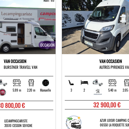
Num : 65
OCCASION
VAN OCCASION
VAN OCCASION
BURSTNER TRAVELL VAN
AUTRES PYRENEES VA
5.99 m
2.20 m
3
2
5.40 m
2.05
Manuelle
32 900,00 €
30 800,00 €
AZUR LOISIR CAMPING 
LECAMPINGCARISTE
06550 LA ROQUETTE SU
35510 CESSON SEVIGNE