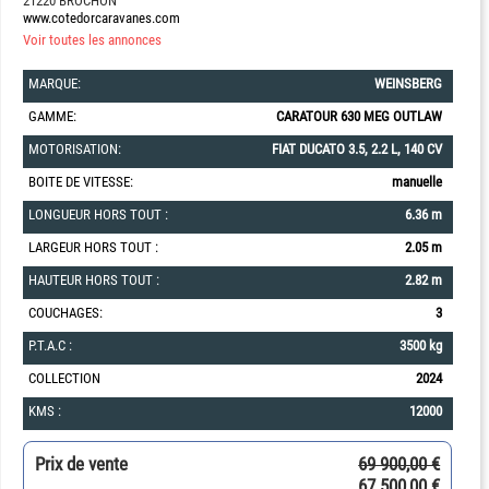
21220 BROCHON
www.cotedorcaravanes.com
Voir toutes les annonces
MARQUE:
WEINSBERG
GAMME:
CARATOUR 630 MEG OUTLAW
MOTORISATION:
FIAT DUCATO 3.5, 2.2 L, 140 CV
BOITE DE VITESSE:
manuelle
LONGUEUR HORS TOUT :
6.36 m
LARGEUR HORS TOUT :
2.05 m
HAUTEUR HORS TOUT :
2.82 m
COUCHAGES:
3
P.T.A.C :
3500 kg
COLLECTION
2024
KMS :
12000
Prix de vente
69 900,00 €
67 500,00 €