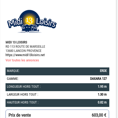
MIDI 13 LOISIRS
RD 113 ROUTE DE MARSEILLE
13680 LANCON PROVENCE
https://www.midi13loisirs.net
Voir toutes les annonces
MARQUE:
ERDE
GAMME:
DAXARA 127
LONGUEUR HORS TOUT :
1.95 m
LARGEUR HORS TOUT :
1.30 m
HAUTEUR HORS TOUT :
0.82 m
Prix de vente
603,00 €