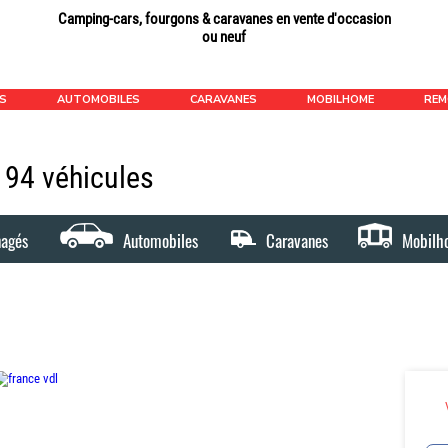
Camping-cars, fourgons & caravanes en vente d'occasion
ou neuf
ÉS
AUTOMOBILES
CARAVANES
MOBILHOME
RE
1194 véhicules
nagés
Automobiles
Caravanes
Mobilh