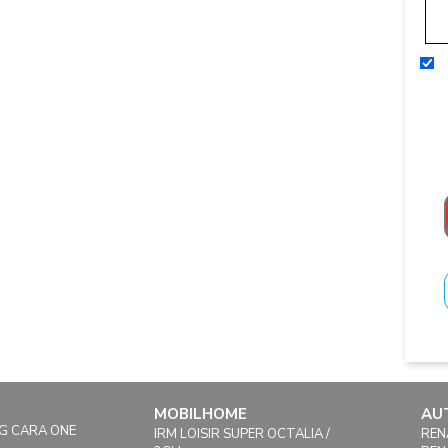
MOBILHOME
AU
G CARA ONE
IRM LOISIR SUPER OCTALIA /
REN