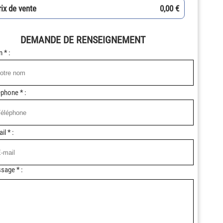
rix de vente
0,00 €
DEMANDE DE RENSEIGNEMENT
 * :
phone * :
il * :
sage * :