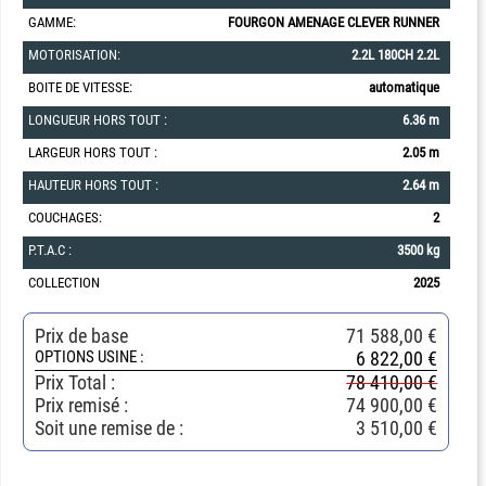
GAMME:
FOURGON AMENAGE CLEVER RUNNER
MOTORISATION:
2.2L 180CH 2.2L
BOITE DE VITESSE:
automatique
LONGUEUR HORS TOUT :
6.36 m
LARGEUR HORS TOUT :
2.05 m
HAUTEUR HORS TOUT :
2.64 m
COUCHAGES:
2
P.T.A.C :
3500 kg
COLLECTION
2025
Prix de base
71 588,00 €
OPTIONS USINE :
6 822,00 €
Prix Total
:
78 410,00 €
Prix remisé :
74 900,00 €
Soit une remise de :
3 510,00 €