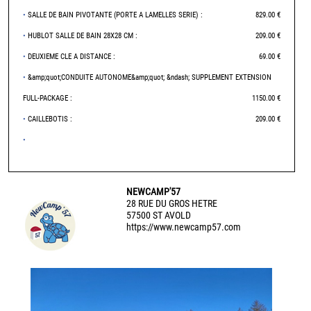
•
SALLE DE BAIN PIVOTANTE (PORTE A LAMELLES SERIE) :
829.00 €
•
HUBLOT SALLE DE BAIN 28X28 CM :
209.00 €
•
DEUXIEME CLE A DISTANCE :
69.00 €
•
&amp;quot;CONDUITE AUTONOME&amp;quot; &ndash; SUPPLEMENT EXTENSION
FULL-PACKAGE :
1150.00 €
•
CAILLEBOTIS :
209.00 €
•
NEWCAMP'57
28 RUE DU GROS HETRE
57500 ST AVOLD
https://www.newcamp57.com