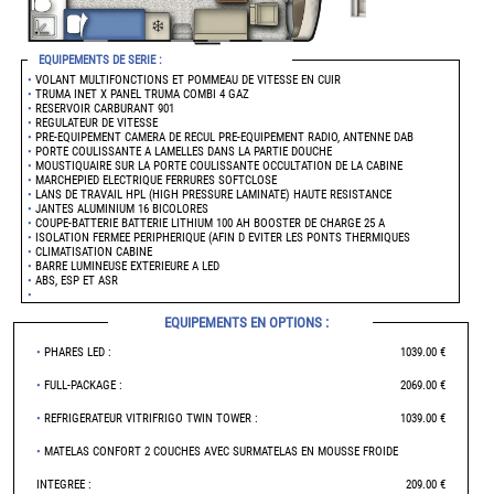
EQUIPEMENTS DE SERIE :
•
VOLANT MULTIFONCTIONS ET POMMEAU DE VITESSE EN CUIR
•
TRUMA INET X PANEL TRUMA COMBI 4 GAZ
•
RESERVOIR CARBURANT 901
•
REGULATEUR DE VITESSE
•
PRE-EQUIPEMENT CAMERA DE RECUL PRE-EQUIPEMENT RADIO, ANTENNE DAB
•
PORTE COULISSANTE A LAMELLES DANS LA PARTIE DOUCHE
•
MOUSTIQUAIRE SUR LA PORTE COULISSANTE OCCULTATION DE LA CABINE
•
MARCHEPIED ELECTRIQUE FERRURES SOFTCLOSE
•
LANS DE TRAVAIL HPL (HIGH PRESSURE LAMINATE) HAUTE RESISTANCE
•
JANTES ALUMINIUM 16 BICOLORES
•
COUPE-BATTERIE BATTERIE LITHIUM 100 AH BOOSTER DE CHARGE 25 A
•
ISOLATION FERMEE PERIPHERIQUE (AFIN D EVITER LES PONTS THERMIQUES
•
CLIMATISATION CABINE
•
BARRE LUMINEUSE EXTERIEURE A LED
•
ABS, ESP ET ASR
•
EQUIPEMENTS EN OPTIONS :
•
PHARES LED :
1039.00 €
•
FULL-PACKAGE :
2069.00 €
•
REFRIGERATEUR VITRIFRIGO TWIN TOWER :
1039.00 €
•
MATELAS CONFORT 2 COUCHES AVEC SURMATELAS EN MOUSSE FROIDE
INTEGREE :
209.00 €