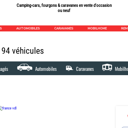
Camping-cars, fourgons & caravanes en vente d'occasion
ou neuf
ÉS
AUTOMOBILES
CARAVANES
MOBILHOME
RE
1194 véhicules
nagés
Automobiles
Caravanes
Mobilh