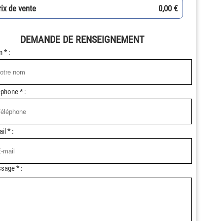
rix de vente
0,00 €
DEMANDE DE RENSEIGNEMENT
 * :
phone * :
il * :
sage * :