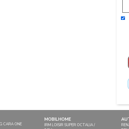
MOBILHOME
AU
G CARA ONE
IRM LOISIR SUPER OCTALIA /
REN