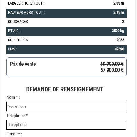
LARGEUR HORS TOUT :
2.05 m
HAUTEUR HORS TOUT :
2.85 m
COUCHAGES:
2
P.T.A.C :
3500 kg
COLLECTION
2022
KMS :
47690
Prix de vente
69 900,00 €
57 900,00 €
DEMANDE DE RENSEIGNEMENT
Nom * :
Téléphone * :
E-mail * :