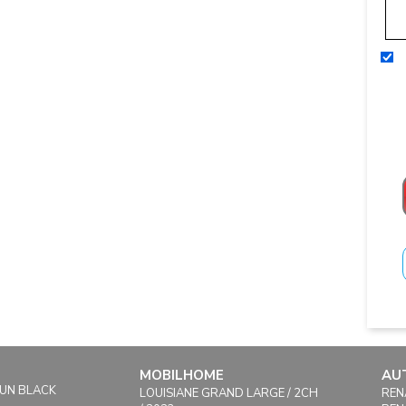
MOBILHOME
AU
FUN BLACK
LOUISIANE GRAND LARGE / 2CH
REN