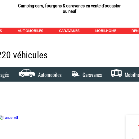
Camping-cars, fourgons & caravanes en vente d'occasion
ou neuf
ÉS
AUTOMOBILES
CARAVANES
MOBILHOME
RE
1220 véhicules
nagés
Automobiles
Caravanes
Mobilh