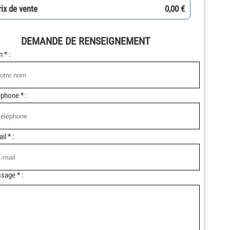
rix de vente
0,00 €
DEMANDE DE RENSEIGNEMENT
 * :
phone * :
il * :
sage * :